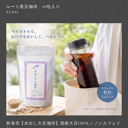
ルート黒豆珈琲 10包入り
¥2,052
新発売【水出し大豆珈琲】国産大豆100％／ノンカフェイ
ン