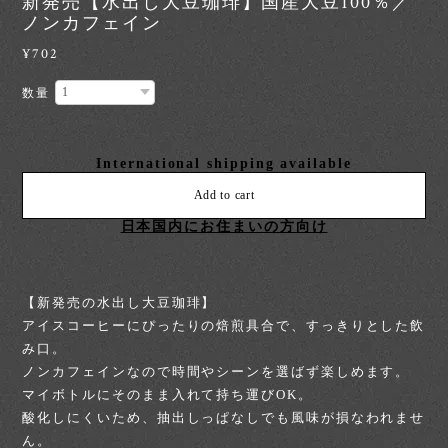
新発売【水出し大豆珈琲】国産大豆100％／
ノンカフェイン
¥702
数量
International shipping available
Add to cart
日本国内にお住まいの方向け
【新発売の水出し大豆珈琲】
アイスコーヒーにぴったりの焙煎具合で、すっきりとした飲
み口。
ノンカフェインなので時間やシーンを選ばず楽しめます。
マイボトルにそのまま入れて持ち運びOK。
酸化しにくいため、抽出しっぱなしでも風味が損なわれませ
ん。