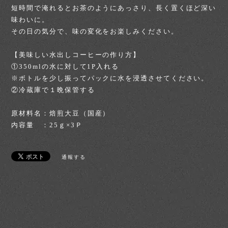
短時間で淹れるとお茶のようにあっさり、長く置くほど深い
味わいに。
その日の気分で、味の変化をお楽しみください。
【美味しい水出しコーヒーの作り方】
①350mlの水に対して1P入れる
※ボトルを少し振ってパックに水を浸透させてください。
②冷蔵庫で１晩保管する
原材料名：焙煎大豆（国産）
内容量 ：25ｇ×3Ｐ
通報する