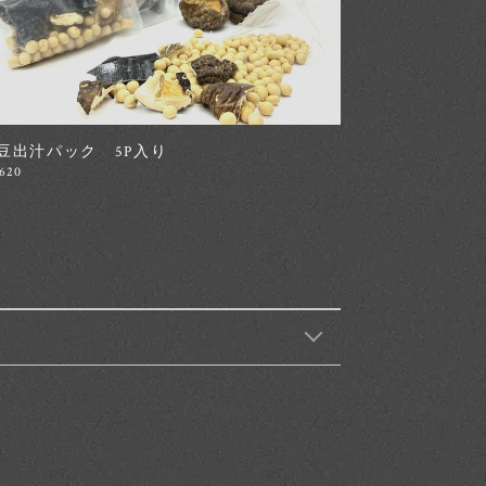
豆出汁パック 5P入り
,620