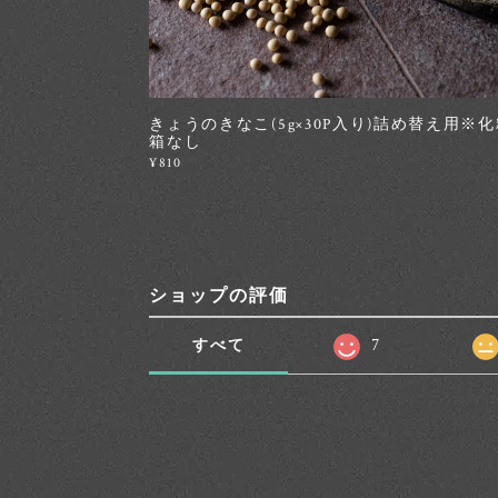
きょうのきなこ(5g×30P入り)詰め替え用※
箱なし
¥810
ショップの評価
すべて
7