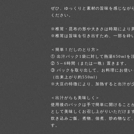
ぜひ、ゆっくりと素材の旨味を感じなが
ください。
※椎茸・昆布の形や大きさは時期により
※椎茸は旨味を引き出すため、一部を砕
＜簡単！だしのとり方＞
① 出汁パック1袋に対して熱湯650mlを
② 5～6時間（または一晩）置きます。
③ パックを取り出して、お料理にお使い
（出来上がり約550ml）
※大豆の特徴により、加熱すると出汁が
＜出汁がらも美味しく＞
使用後のパックは手で簡単に開けること
として美味しくお召し上がりいただけま
炊き込みご飯、煮物、佃煮、炒め物など
す。