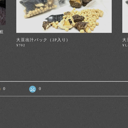
化粧
大豆出汁パック（2P入り）
大
¥702
¥1
0
0