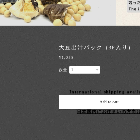
大豆出汁パック（3P入り）
¥1,058
数量
International shipping avail
Add to cart
日本国内にお住まいの方向